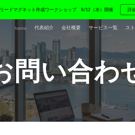
リードマグネット作成ワークショップ 8/12（水）開催
詳
ip to main content
Skip to navigat
代表紹介
会社概要
サービス一覧
スト
home
お問い合わ