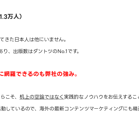
）
.3万人）
してきた日本人は他にいません。
り、出版数はダントツのNo.1です。
に網羅できるのも弊社の強み。
からこそ、
机上の空論ではなく
実践的なノウハウをお伝えするこ
活動しているので、海外の最新コンテンツマーケティングにも精